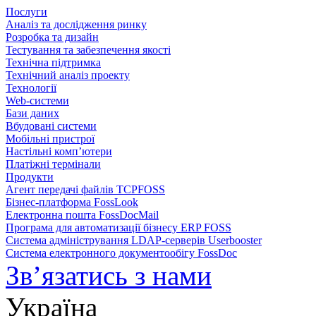
Послуги
Аналіз та дослідження ринку
Розробка та дизайн
Тестування та забезпечення якості
Технічна підтримка
Технічний аналіз проекту
Технології
Web-системи
Бази даних
Вбудовані системи
Мобільні пристрої
Настільні комп’ютери
Платіжні термінали
Продукти
Агент передачі файлів TCPFOSS
Бізнес-платформа FossLook
Електронна пошта FossDocMail
Програма для автоматизації бізнесу ERP FOSS
Система адміністрування LDAP-серверів Userbooster
Система електронного документообігу FossDoc
Зв’язатись з нами
Україна